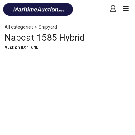
Skip
Font
to
size
content
tip
All categories
>
Shipyard
Nabcat 1585 Hybrid
Auction ID:41640