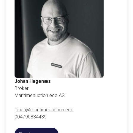
Byggemateriale: Aluminium.
Vekt: 64 000 kg.
Lengde i fot: 50 fot.
Bredde: 850 cm.
Farge: Blå.
Båtens beliggenhet: Norge.
Prisantydning: kr 32 500 000.
Lokasjon: 7900 Rørvik.
Johan Hagenæs
Broker
Maritimeauction.eco AS
johan@maritimeauction.eco
004790834439