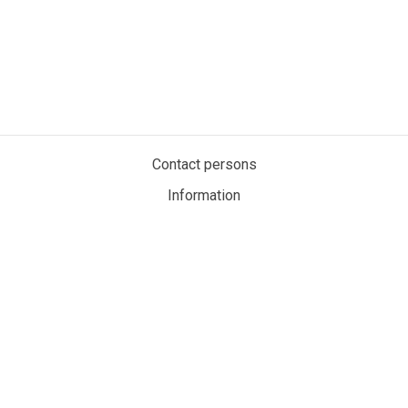
Contact persons
Information
Privacy policy
Cookies
My account
MaritimeAuction.eco