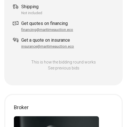
Sjøfartsdirektoratets forskrift FOR-2014-12-19-1853
Shipping
(bygging og tilsyn av mindre lasteskip).
Not included
God norsk skipsbyggingsstandard.
FARTSOMRÅDE: 4.
Get quotes on financing
MANNSKAP: 4 personer (ingen lugarer).
financing@maritimeauction.eco
Get a quote on insurance
insurance@maritimeauction.eco
Spesifikasjoner:
This is how the bidding round works
Merke: NabCat.
See previous bids
Modell: 1585 Hybrid.
Modellår: 2024.
Type: Yrkesbåt/Sjark/Skøyte.
Drivstoff: Hybrid.
Motor inkludert: Ja.
Broker
Motorfabrikant: Volvo.
Type motor: Annet.
Topphastighet: 10 knop.