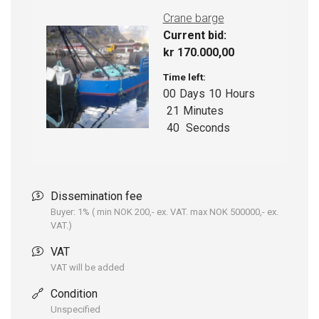
Rekkevidde: 20,5 m.
Crane barge
Rotasjon: Kontinuerlig.
Current bid:
Leveres med radiostyring.
kr
170.000,00
CAPSTANER 1 stk. elektrisk capstan 5 tonn 1 stk.
Time left:
elektrisk capstan 3 tonn Begge med fotpedaler og
00
Days
10
Hours
nødstopp på dekk.
21
Minutes
Forberedt for dekksutstyr, vinsj m.m.
39
Seconds
Navigasjon og kommunikasjon:
Dissemination fee
Radar: Furuno Kartplotter: TimeZero PRO med GPS
Buyer: 1% ( min NOK 200,- ex. VAT. max NOK 500000,- ex.
VHF: Furuno klasse A Ekkolodd: Furuno DFF1
VAT.)
Autopilot: Furuno Navpilot / Simrad AP70 AIS og Olex
VAT
mLINK monitor og Moen IAS.
VAT will be added
KLASSE/MYNDIGHET – BYGGING.
Bygget i henhold til:
Condition
DNV-ST-0342 Craft.
Unspecified