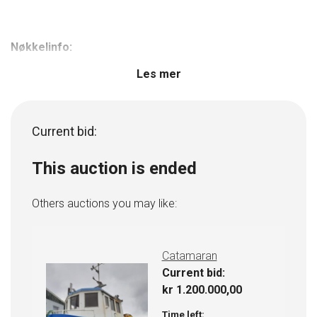
Nøkkelinfo:
Les mer
Byggeår: 2024.
NabCat 1585, Moen Marin.
Årlig verkstedsopphold januar 2026. Coatet
bokskjølere, montert antigrosystem og byttet farge.
Current bid:
This auction is ended
Hoveddimensjoner:
Others auctions you may like:
Lengde (LOA): 14,99 m.
Bredde (Mld.): 8,50 m.
Catamaran
Dybde i riss: 3,20 m.
Current bid:
Materiale: Aluminium Skrogtype: Katamaran.
kr
1.200.000,00
Design: Marin Design.
Time left: