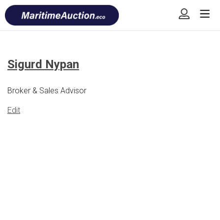
Skip
Font
to
size
content
tip
Sigurd Nypan
Broker & Sales Advisor
Edit